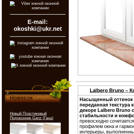
E-mail:
okoshki@ukr.net
Lalbero Bruno – 
Новости
Насыщенный оттенок 
переданная текстура 
декоре Lalbero Bruno
Новый Пластиковый
стабильности и комф
Подоконник Ganz (Ганц)
превосходно сочетаетс
профилем окна и гармо
интерьеры, выполненны