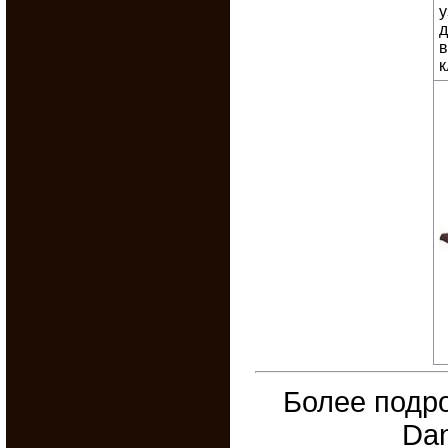
у
д
в
к
Более подр
Dan