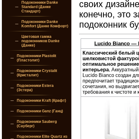
своих дизайне
Подоконники Danke
Standard (Данке
Стандарт)
конечно, это 
Подоконники Danke
подоконник бу
Komfort (Данке Комфорт)
Цветовая гамма
подоконников Danke
Lucido Bianco
—
(Данке)
Классический белый ц
Подоконники Plastolit
шелковистой фактурой
(Пластолит)
оптимальное решение
интерьера.
Аккуратный
Подоконники Crystalit
Lucido Bianco создан для
(Кристалит)
предпочитает традицио
Подоконники Estera
сочетания, но выдвигае
(Эстера)
требования к чистоте и 
Подоконники Kraft (Крафт)
Подоконники Ganz (Ганц)
Подоконники Sauberg
(Сауберг)
Подоконники Elite Quartz из