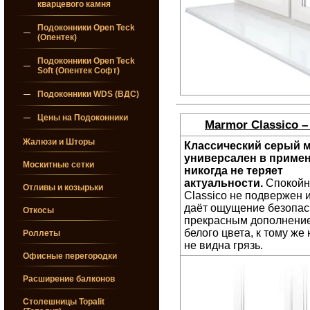
кварцевого камня
Подоконники Open Teck
(Опентек)
Подоконники Open Teck
Soft (Опентек Софт)
Подоконники WDS (ВДС)
Цены на Подоконники
Marmor Classico 
Жалюзи и Шторы
Классический серый 
универсален в примен
Москитные сетки
никогда не теряет
актуальности.
Cпокойн
Отливы и козырьки
Classico не подвержен
даёт ощущение безопас
Откосы
прекрасным дополнени
белого цвета, к тому же
Роллеты
не видна грязь.
Офисные перегородки
Расширение балконов
Столешницы Topalit