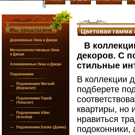
Цветовая гамма 
Деревянные Окна и Двери
В коллекци
Металлопластиковые Окна
декоров. С 
и Двери
стильные инт
Алюминиевые Окна и Двери
Подоконники
В коллекции д
Подоконники Werzalit
подберете под
(Верзалит)
соответствова
Подоконники Topalit
(Топалит)
квартиры, но 
Подоконники Alber
нравиться тр
(Альбер)
подоконники, 
Подоконники Danke (Данке)