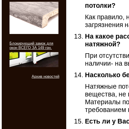
потолки?
Как правило, 
загрязнения н
На какое рас
натяжной?
Блокирующий замок для
окон ВСЕГО ЗА 149 грн.
При отсутстви
наличии- на в
Насколько б
Архив новостей
Натяжные пот
вещества, не 
Материалы по
требованием 
Есть ли у В