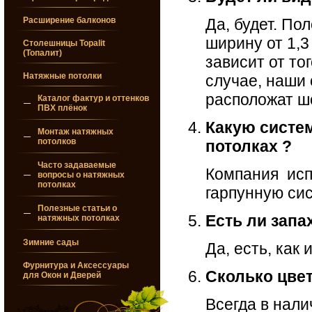
Расширение балконов
Да, будет. По
ширину от 1,3
Столешницы Topalit
(Топалит)
зависит от то
Натяжные потолки
случае, наши
расположат шо
Каталог фактур и оттенков
ПВХ плёнок
Какую систе
Монтаж натяжных
потолков
потолках ?
Часто задаваемые
Компания исп
вопросы о натяжных
потолках
гарпунную си
Полезные статьи о
Есть ли запа
натяжных потолках
Зимние сады
Да, есть, как
Фурнитура и Аксессуары
Сколько цве
для Окон и Дверей
Всегда в нали