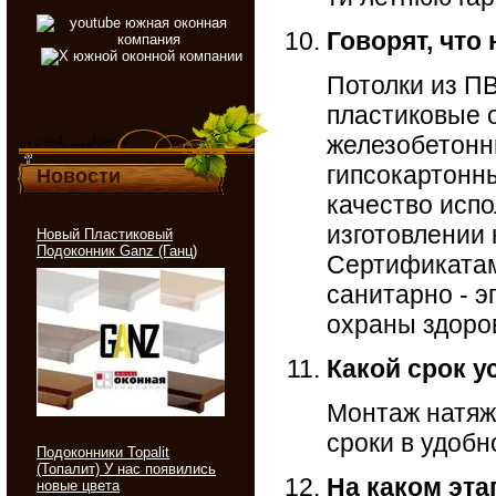
Говорят, что
Потолки из ПВ
пластиковые 
железобетонн
гипсокартонны
Новости
качество исп
изготовлении
Новый Пластиковый
Подоконник Ganz (Ганц)
Сертификатам
санитарно - 
охраны здоро
Какой срок у
Монтаж натяж
сроки в удобн
Подоконники Topalit
(Топалит) У нас появились
На каком эт
новые цвета