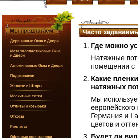
Часто задаваем
Деревянные Окна и Двери
Где можно у
Металлопластиковые Окна
и Двери
Натяжные пот
помещении с 
Алюминиевые Окна и Двери
Подоконники
Какие пленк
натяжных по
Жалюзи и Шторы
Москитные сетки
Мы используе
европейского 
Отливы и козырьки
Германия и La
Откосы
цветов и отте
Роллеты
Будет ли вид
Офисные перегородки