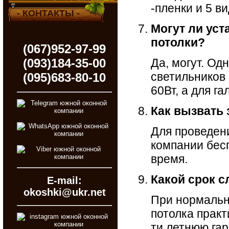
-пленки и 5 в
- КОНТАКТЫ -
Могут ли уст
потолки?
(067)952-97-99
(093)184-35-00
Да, могут. О
светильников
(095)683-80-10
60Вт, а для га
Как вызвать
Для проведен
компании бес
время.
Какой срок с
E-mail:
okoshki@ukr.net
При нормальн
потолка практ
ти летнюю га