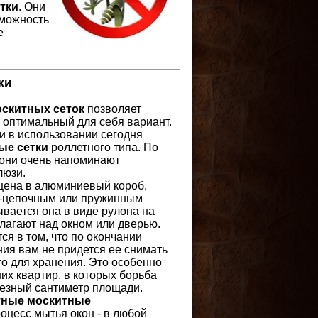
тки
. Они
зможность
е
ки
скитных сеток
позволяет
 оптимальный для себя вариант.
 в использовании сегодня
ые сетки
роллетного типа. По
 они очень напоминают
люзи.
ена в алюминиевый короб,
о-цепочным или пружинным
вается она в виде рулона на
лагают над окном или дверью.
ся в том, что по окончании
ия вам не придется ее снимать
о для хранения. Это особенно
их квартир, в которых борьба
лезный сантиметр площади.
тные москитные
оцесс мытья окон - в любой