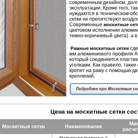
современным дизайном, долг
эксплуатации. Кроме того, та
нуждаются в техническом обс
сетки не препятствуют возду
Современные
москитные сет
цветовом исполнении алюмин
темно-коричневый цвета) а в
сде
Рамные москитные сетки
мм алюминиевого профиля A
который соединяется пласти
уголками. Как правило, такие 
крепят на раму с помощью дв
креплений.
Цена на москитные сетки сос
Ми
Москитные сетки
Наименование
расче