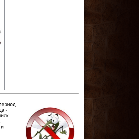
 период
а -
писк
.
 и