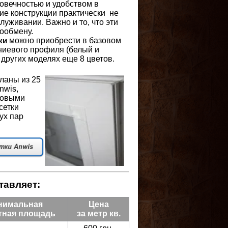
овечностью и удобством в
кие конструкции практически не
луживании. Важно и то, что эти
хообмену.
можно приобрести в базовом
ки
иевого профиля (белый и
 других моделях еще 8 цветов.
ланы из 25
nwis,
ковыми
сетки
ух пар
тавляет:
нимальная
Цена
тная площадь
за метр кв.