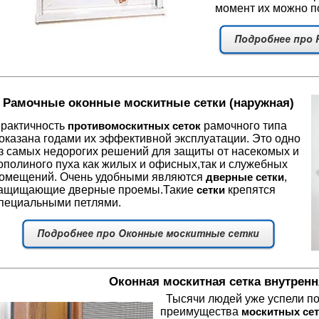
момент их можно по
Рамочные оконные москитные сетки (наружная)
рактичность
рамочного типа
противомоскитных сеток
оказана годами их эффективной эксплуатации. Это одно
з самых недорогих решений для защиты от насекомых и
ополиного пуха как жилых и офисных,так и служебных
омещений. Очень удобными являются
,
дверные сетки
ащищающие дверные проемы.Такие
крепятся
сетки
пециальными петлями.
Оконная м
оскитная сетка внутренн
Тысячи людей уже успели по
преимущества
москитных сет