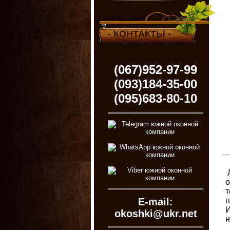
- КОНТАКТЫ -
(067)952-97-99
(093)184-35-00
(095)683-80-10
Л
о
т
п
E-mail:
И
okoshki@ukr.net
н