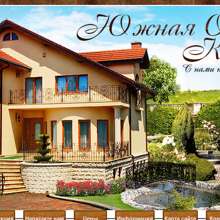
кция
Напишите нам
Цены
Информация
Карта сайта
Кон