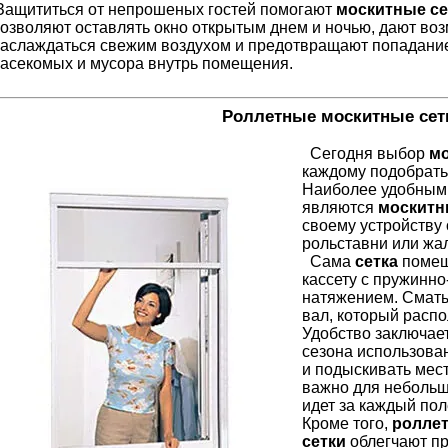
ащититься от непрошеных гостей помогают
москитные се
озволяют оставлять окно открытым днем и ночью, дают во
аслаждаться свежим воздухом и предотвращают попадани
асекомых и мусора внутрь помещения.
Роллетные москитные сет
Сегодня выбор
мо
каждому подобрать
Наиболее удобными
являются
москитн
своему устройству
рольставни или жа
Сама
сетка
помещ
кассету с пружинн
натяжением. Сматы
вал, который распо
Удобство заключает
сезона использован
и подыскивать мест
важно для небольш
идет за каждый по
Кроме того,
ролле
сетки
облегчают пр