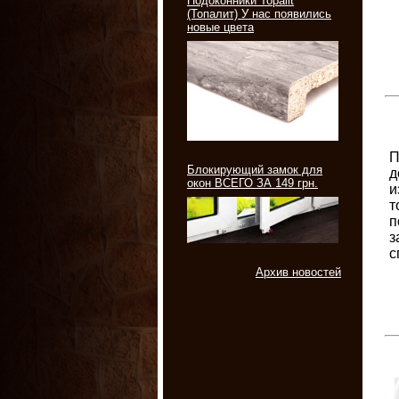
Подоконники Topalit
(Топалит) У нас появились
новые цвета
П
Блокирующий замок для
д
окон ВСЕГО ЗА 149 грн.
и
т
п
з
с
Архив новостей