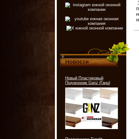
З
п
н
н
Новости
Новый Пластиковый
Подоконник Ganz (Ганц)