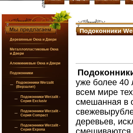
Подоконники Wer
Деревянные Окна и Двери
Металлопластиковые Окна
и Двери
Алюминиевые Окна и Двери
Подоконники
Подоконники
уже более 40 
Подоконники Werzalit
(Верзалит)
всем мире те
Подоконники Werzalit -
смешанная в 
Серия Exclusiv
свежевырубле
Подоконники Werzalit -
Серия Compact
деревьев, ис
Подоконники Werzalit -
смешиваются 
Серия Expona