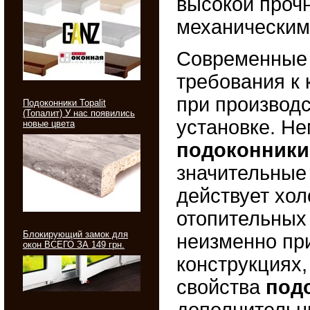
высокой прочн
механическим
Современные 
требования к
при производс
Подоконники Topalit
(Топалит) У нас появились
установке. Н
новые цвета
подоконники
значительные 
действует хол
отопительных 
Блокирующий замок для
неизменно пр
окон ВСЕГО ЗА 149 грн.
конструкциях,
свойства
под
дополнительн