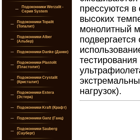
прессуются в
Подоконники Werzalit -
Серия System
высоких темпе
Подоконники Topalit
(Топалит)
монолитный м
подвергается 
Подоконники Alber
(Альбер)
использовани
Подоконники Danke (Данке)
тестирования
Подоконники Plastolit
(Пластолит)
ультрафиолета
Подоконники Crystalit
экстремальны
(Кристалит)
нагрузок).
Подоконники Estera
(Эстера)
Подоконники Kraft (Крафт)
Подоконники Ganz (Ганц)
Подоконники Sauberg
(Сауберг)