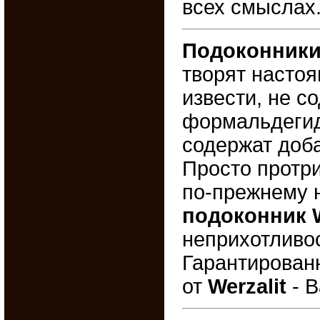
всех смыслах
Подоконники 
творят настоя
извести, не с
формальдегидо
содержат доба
Просто протр
по-прежнему 
подоконник W
неприхотливос
Гарантирова
от
Werzalit
- В