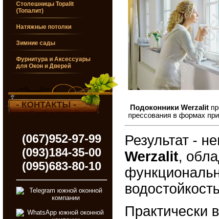
Столешницы Topalit
(Топалит)
Натяжные потолки
Зимние сады
Фурнитура и Аксессуары
для Окон и Дверей
- КОНТАКТЫ -
Подоконники
Werzalit
пр
прессования в формах при
(067)952-97-99
Результат - н
(093)184-35-00
Werzalit
, обл
(095)683-80-10
функциональн
водостойкость
Практически 