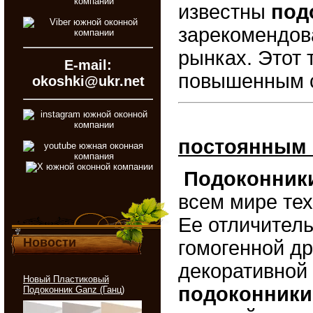
известны
под
зарекомендов
рынках. Этот 
E-mail:
повышенным 
okoshki@ukr.net
постоянным 
Подоконник
всем мире те
Ее отличител
Новости
гомогенной д
декоративной
Новый Пластиковый
подоконники 
Подоконник Ganz (Ганц)