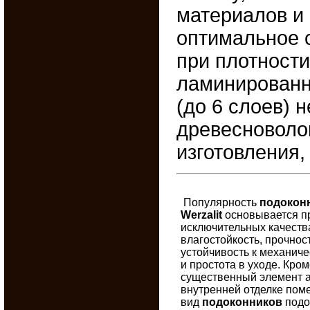
материалов и 
оптимальное 
при плотности
ламинированн
(до 6 слоев) 
древесноволо
изготовления,
Популярность
подокон
Werzalit
основывается пр
исключительных качествах
влагостойкость, прочност
устойчивость к механич
и простота в уходе. Кром
существенный элемент а
внутренней отделке пом
вид
подоконников
подо