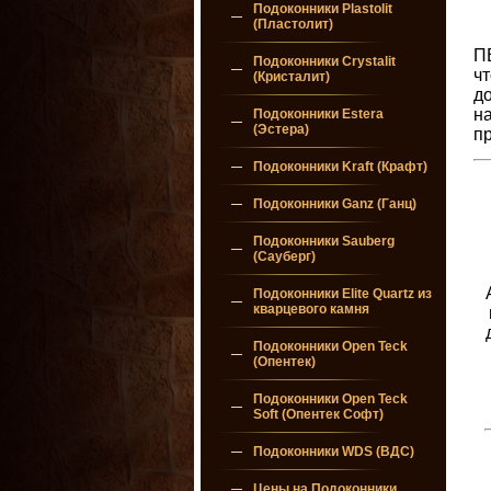
Подоконники Plastolit
(Пластолит)
П
Подоконники Crystalit
ч
(Кристалит)
д
на
Подоконники Estera
(Эстера)
п
Подоконники Kraft (Крафт)
Подоконники Ganz (Ганц)
Подоконники Sauberg
(Сауберг)
Подоконники Elite Quartz из
кварцевого камня
Подоконники Open Teck
(Опентек)
Подоконники Open Teck
Soft (Опентек Софт)
Подоконники WDS (ВДС)
Цены на Подоконники