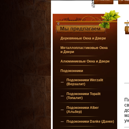
Деревянные Окна и Двери
Металлопластиковые Окна
и Двери
Алюминиевые Окна и Двери
Подоконники
Подоконники Werzalit
(Верзалит)
Подоконники Topalit
(Топалит)
Пл
св
Подоконники Alber
д
(Альбер)
м
у
Подоконники Danke (Данке)