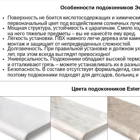
Особенности подоконников Эс
Поверхность не боится кислотосодержащих и химических
первоначальный цвет под воздействием солнечных луче
Мощная структура, устойчивость к царапинам. Смело хо
на него тяжелые предметы – вы не нанесёте ему вред.
Лёгкость установки. ПВХ намного легче дерева или камн
монтаж и защищает от непредвиденных сложностей.
Долговечность. При правильной установке и должном ух
лет, при этом всегда выглядят превосходно!
Универсальность. Подоконники обладают высокой термо
и отталкивают грязь – можете устанавливать их в разных 
Безопасность. В составе отсутствует формальдегид, св
поэтому подоконники подходят для детсадов, больниц и
Цвета подоконников Ester