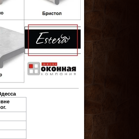
Одесса
ивне
ог.