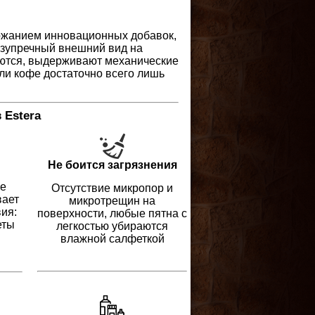
ержанием инновационных добавок,
езупречный внешний вид на
ваются, выдерживают механические
или кофе достаточно всего лишь
 Estera
Не боится загрязнения
ое
Отсутствие микропор и
вает
микротрещин на
ия:
поверхности, любые пятна с
еты
легкостью убираются
влажной салфеткой