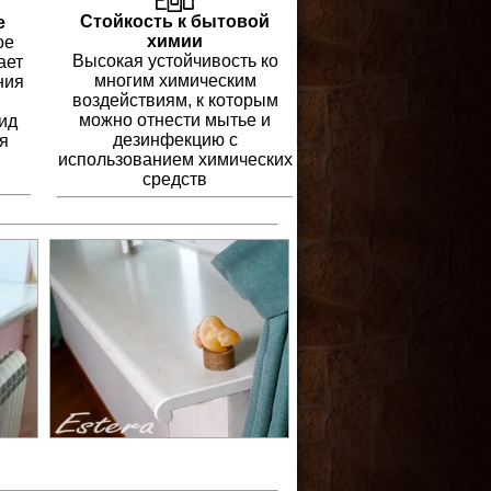
Стойкость к бытовой
е
химии
ое
Высокая устойчивость ко
ает
многим химическим
ния
воздействиям, к которым
можно отнести мытье и
ид
дезинфекцию с
я
использованием химических
средств