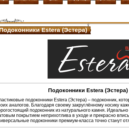
Подоконники Estera (Эстера)
Подоконники Esterа (Эстера)
астиковые подоконники Estera (Эстера) – подоконник, кото
оих аналогов. Благодаря своему закруглённому носику каже
орогостоящий подоконник из натурального камня. Идеально
атовым покрытием неприхотлива в уходе и прекрасно вписы
ниверсальные подоконники премиум-класса точно станут о