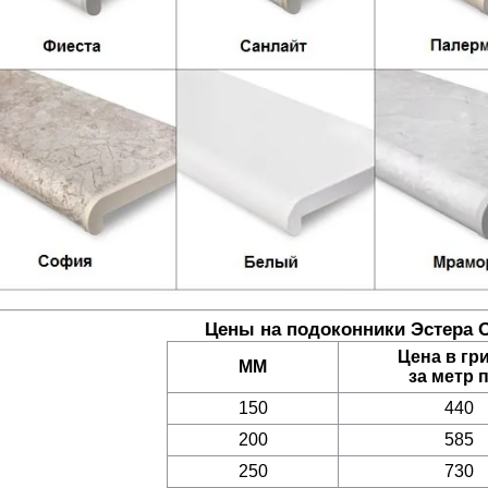
Цены на подоконники Эстера 
Цена в гр
ММ
за метр п
150
440
200
585
250
730