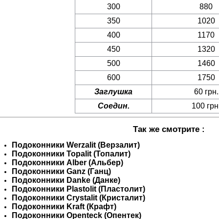
300
880
350
1020
400
1170
450
1320
500
1460
600
1750
Заглушка
60 грн.
Соедин.
100 грн
Так же смотрите :
Подоконники Werzalit (Верзалит)
Подоконники Topalit (Топалит)
Подоконники Alber (Альбер)
Подоконники Ganz (Ганц)
Подоконники Danke (Данке)
Подоконники Plastolit (Пластолит)
Подоконники Crystalit (Кристалит)
Подоконники Kraft (Крафт)
Подоконники Openteck (Опентек)