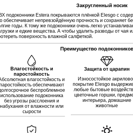
Закругленный носик
ВХ подоконники Estera покрываются плёнкой Elesgo с сод
то обеспечивает непревзойдённую прочность и сохраняет б
олгие годы. К тому же подоконники очень легко устанавли
грузки и едкие вещества. А чтобы удалить разводы от чая 
ротереть поверхность влажной салфеткой.
Преимущество подоконников
Влагостойкость и
Защита от царапин
паростойкость
Износостойкое акрилов
Абсолютная влагостойкость и
покрытие Elesgo выдержи
паростойкость обеспечивают
любые бытовые воздейств
долгосрочное беспроблемное
цветочные горшки, предм
использование подоконника
интерьера, домашние
без угрозы расслоения и
животные
набухания от влажности или
сырости