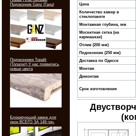
Цена
Подоконник Ganz (Ганц)
Количество камер в
стеклопакете
Монтажная глубина, мм
Москитная сетка (на
кармашках)
Отлив (200 мм)
Подоконник (250 мм)
Подоконники Topalit
Доставка по Одессе
(Топалит) У нас появились
Монтаж
новые цвета
Демонтаж
Срок изготовления
Дву­створ­
(ко
Блокирующий замок для
окон ВСЕГО ЗА 149 грн.