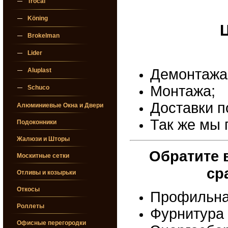
Trocal
Köning
Ц
Brokelman
Lider
Демонтажа 
Aluplast
Монтажа;
Schuco
Доставки п
Алюминиевые Окна и Двери
Так
же мы п
Подоконники
Жалюзи и Шторы
Обратите 
Москитные сетки
ср
Отливы и козырьки
Откосы
Профильна
Роллеты
Фурнитура
Офисные перегородки