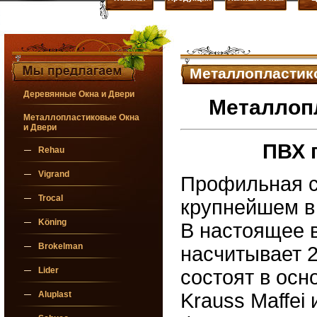
Металлопластик
Деревянные Окна и Двери
Металлопл
Металлопластиковые Окна
и Двери
ПВХ 
Rehau
Vigrand
Профильная 
Trocal
крупнейшем в
Köning
В настоящее 
Brokelman
насчитывает 2
Lider
состоят в осн
Aluplast
Krauss Maffei