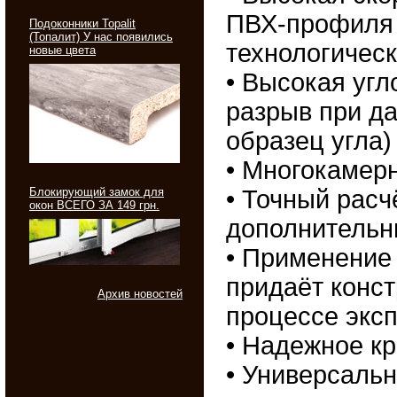
ПВХ-профил
Подоконники Topalit
(Топалит) У нас появились
технологичес
новые цвета
• Высокая угл
разрыв при да
образец угла)
• Многокамер
Блокирующий замок для
• Точный расч
окон ВСЕГО ЗА 149 грн.
дополнитель
• Применение
придаёт конс
Архив новостей
процессе экс
• Надежное к
• Универсаль