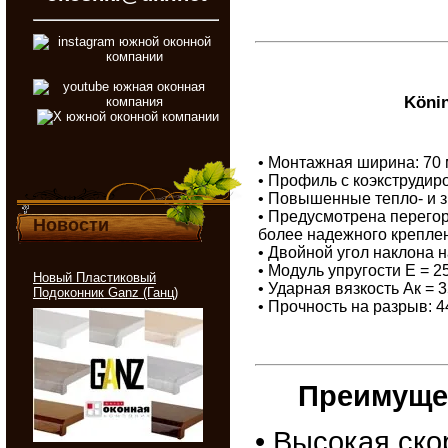
Köni
• Монтажная ширина: 70
• Профиль с коэкструди
• Повышенные тепло- и 
• Предусмотрена перего
Новости
более надежного крепле
• Двойной угол наклона
• Модуль упругости Е = 
Новый Пластиковый
• Ударная вязкость Ак = 
Подоконник Ganz (Ганц)
• Прочность на разрыв: 
Преимуще
• Высокая ско