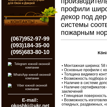
производител
для Окон и Дверей
профили широ
декор под дер
- КОНТАКТЫ -
системы соотв
пожарным нор
(067)952-97-99
(093)184-35-00
(095)683-80-10
Köni
• Монтажная ширина: 58
• Основные профили с к
• Толщина видимого конт
• Возможность подбора о
• Наличие в системе до
• Наличие сертификатов 
заключений
• Глянцевая поверхност
E-mail:
• Возможность изготовле
откидных, раздвижных, «г
okoshki@ukr.net