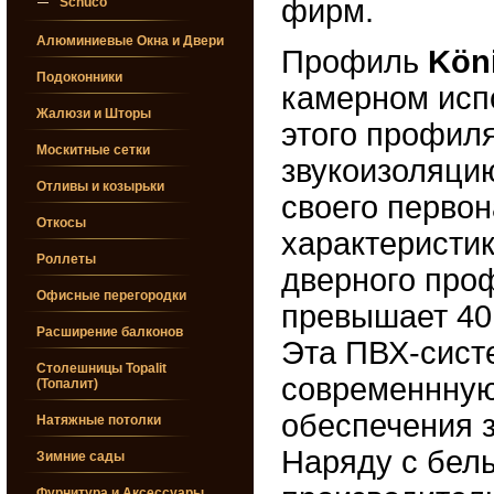
фирм.
Schuco
Алюминиевые Окна и Двери
Профиль
Kön
Подоконники
камерном исп
Жалюзи и Шторы
этого профил
Москитные сетки
звукоизоляцию
Отливы и козырьки
своего первон
Откосы
характеристик
Роллеты
дверного про
Офисные перегородки
превышает 40
Расширение балконов
Эта ПВХ-сист
Столешницы Topalit
современнную
(Топалит)
обеспечения 
Натяжные потолки
Наряду с бел
Зимние сады
Фурнитура и Аксессуары