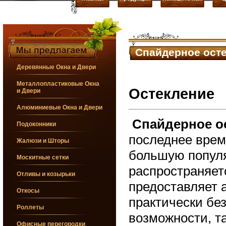
Спайдерное ост
Деревянные Окна и Двери
Спа
Металлопластиковые Окна
Остекление
и Двери
Алюминиевые Окна и Двери
Спайдерное о
Подоконники
последнее врем
Жалюзи и Шторы
большую популя
Москитные сетки
распространяет
Отливы и козырьки
предоставляет 
Откосы
практически бе
Роллеты
возможности, т
Офисные перегородки