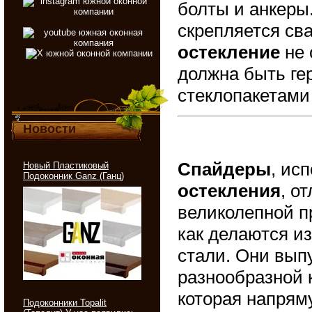
болты и анкеры
скрепляется сва
остекление
не 
должна быть ге
стеклопакетами
Новости
М
Спайдеры
, ис
Новый Пластиковый
Подоконник Ganz (Ганц)
остекления
, о
великолепной п
как делаются и
стали. Они вып
разнообразной 
которая напрям
Подоконники Topalit