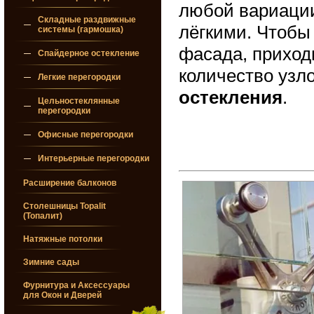
любой вариаци
Складные раздвижные
лёгкими. Чтобы
системы (гармошка)
фасада, приход
Спайдерное остекление
количество узл
Легкие перегородки
остекления
.
Цельностеклянные
перегородки
Офисные перегородки
Интерьерные перегородки
Расширение балконов
Столешницы Topalit
(Топалит)
Натяжные потолки
Зимние сады
Фурнитура и Аксессуары
для Окон и Дверей