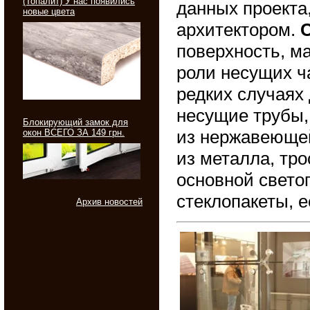
(Топалит) У нас появились
данных проекта
новые цвета
архитектором.
поверхность, м
роли несущих ч
редких случаях
несущие трубы,
Блокирующий замок для
из нержавеющей
окон ВСЕГО ЗА 149 грн.
из металла, тро
основной свето
стеклопакеты, е
Архив новостей