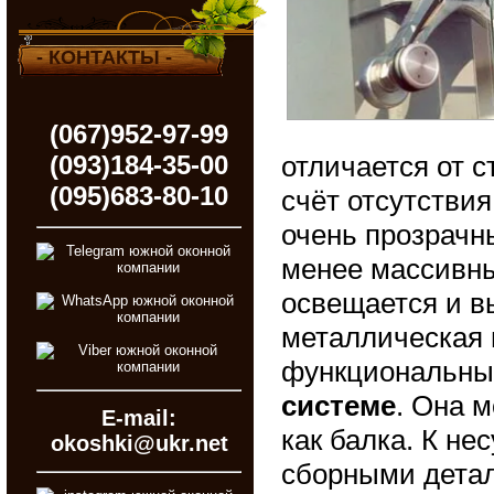
- КОНТАКТЫ -
(067)952-97-99
(093)184-35-00
отличается от с
(095)683-80-10
счёт отсутстви
очень прозрачн
менее массивны
освещается и в
металлическая
функциональны
системе
. Она м
E-mail:
как балка. К н
okoshki@ukr.net
сборными детал