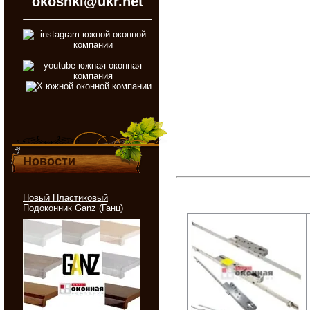
okoshki@ukr.net
Новости
Новый Пластиковый
Подоконник Ganz (Ганц)