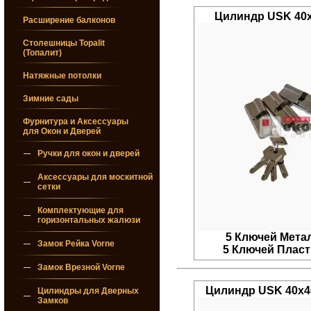
Цилиндр USK 40
Расширение балконов
Столешницы Topalit
(Топалит)
Натяжные потолки
Зимние сады
Фурнитура и Аксессуары
для Окон и Дверей
Ручки для окон и дверей
Аксессуары для москитной
сетки
Комплектующие для
горизонтальных жалюзи
5 Ключей Металл
Замок Рейка Vorne
5 Ключей Пласти
Замок Врезной Vorne
Цилиндр USK 40x4
Цилиндры для Дверных
Замков