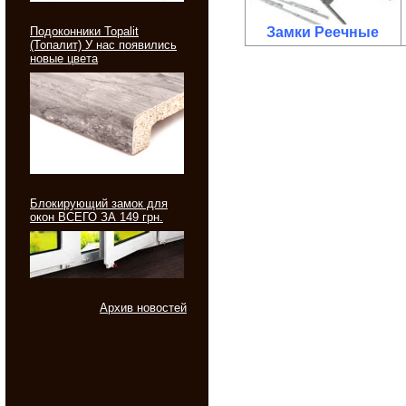
Подоконники Topalit
Замки Реечные
(Топалит) У нас появились
новые цвета
Блокирующий замок для
окон ВСЕГО ЗА 149 грн.
Архив новостей