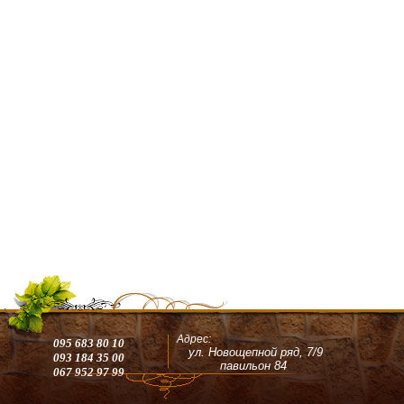
Адрес:
095 683 80 10
ул. Новощепной ряд, 7/9
093 184 35 00
павильон 84
067 952 97 99