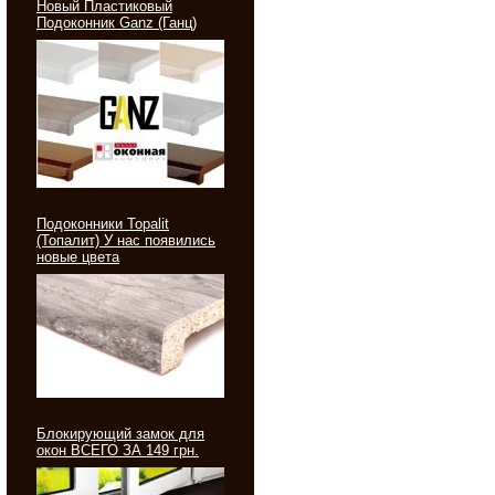
Новый Пластиковый
Подоконник Ganz (Ганц)
Подоконники Topalit
(Топалит) У нас появились
новые цвета
Блокирующий замок для
окон ВСЕГО ЗА 149 грн.