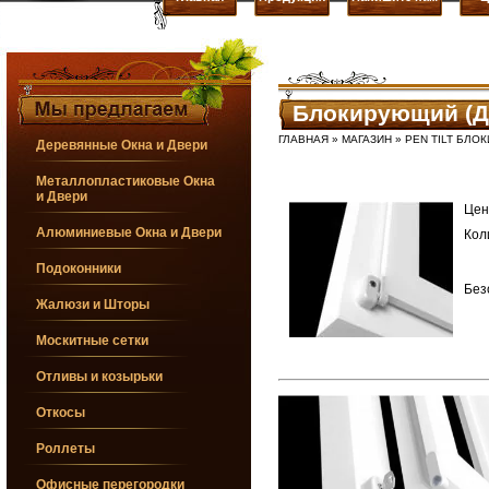
Блокирующий (Де
ГЛАВНАЯ
»
МАГАЗИН
» PEN TILT БЛО
Деревянные Окна и Двери
Металлопластиковые Окна
и Двери
Цен
Алюминиевые Окна и Двери
Кол
Подоконники
Без
Жалюзи и Шторы
Москитные сетки
Отливы и козырьки
Откосы
Роллеты
Офисные перегородки