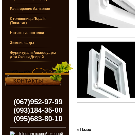
Расширение балконов
Столешницы Topalit
(Топалит)
Натяжные потолки
Зимние сады
Фурнитура и Аксессуары
для Окон и Дверей
- КОНТАКТЫ -
(067)952-97-99
(093)184-35-00
(095)683-80-10
« Назад